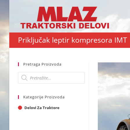
Skip
to
content
Priključak leptir kompresora IMT
Pretraga Proizvoda
Products
search
Kategorije Proizvoda
Delovi Za Traktore