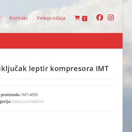
z
Kontakt
Veleprodaja
0
iključak leptir kompresora IMT
a proizvoda:
IMT-4059
gorija:
Delovi za traktore